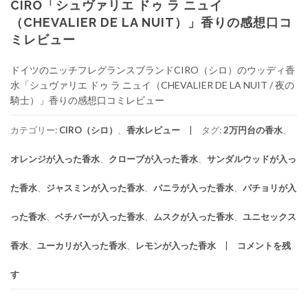
CIRO「シュヴァリエ ドゥ ラ ニュイ
（CHEVALIER DE LA NUIT）」香りの感想口コ
ミレビュー
ドイツのニッチフレグランスブランドCIRO（シロ）のウッディ香
水「シュヴァリエ ドゥ ラ ニュイ（CHEVALIER DE LA NUIT / 夜の
騎士）」香りの感想口コミレビュー
カテゴリー:
CIRO（シロ）
、
香水レビュー
タグ:
2万円台の香水
、
オレンジが入った香水
、
クローブが入った香水
、
サンダルウッドが入っ
た香水
、
ジャスミンが入った香水
、
バニラが入った香水
、
パチョリが入
った香水
、
ベチバーが入った香水
、
ムスクが入った香水
、
ユニセックス
香水
、
ユーカリが入った香水
、
レモンが入った香水
コメントを残
す