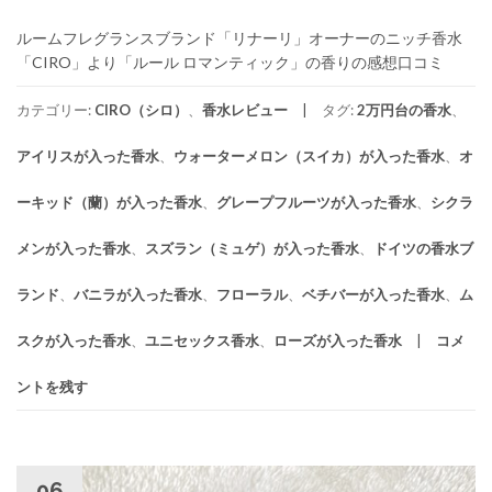
ルームフレグランスブランド「リナーリ」オーナーのニッチ香水
「CIRO」より「ルール ロマンティック」の香りの感想口コミ
カテゴリー:
CIRO（シロ）
、
香水レビュー
タグ:
2万円台の香水
、
アイリスが入った香水
、
ウォーターメロン（スイカ）が入った香水
、
オ
ーキッド（蘭）が入った香水
、
グレープフルーツが入った香水
、
シクラ
メンが入った香水
、
スズラン（ミュゲ）が入った香水
、
ドイツの香水ブ
ランド
、
バニラが入った香水
、
フローラル
、
ベチバーが入った香水
、
ム
スクが入った香水
、
ユニセックス香水
、
ローズが入った香水
コメ
ントを残す
06