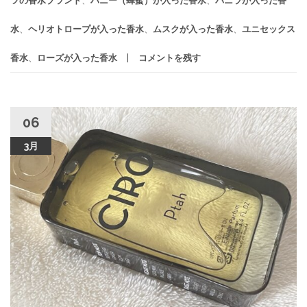
ツの香水ブランド
、
ハニー（蜂蜜）が入った香水
、
バニラが入った香
水
、
ヘリオトロープが入った香水
、
ムスクが入った香水
、
ユニセックス
香水
、
ローズが入った香水
コメントを残す
06
3月