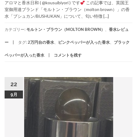
アロマと香水日和 ( @kousuibiyori ) です
この記事では、英国王
室御用達ブランド「モルトン・ブラウン（molton brown）」の香
水「ブシュカン/BUSHUKAN」について、匂い特徴 […]
カテゴリー:
モルトン・ブラウン（MOLTON BROWN）
、
香水レビュ
ー
タグ:
2万円台の香水
、
ピンクペッパーが入った香水
、
ブラック
ペッパーが入った香水
コメントを残す
22
9月