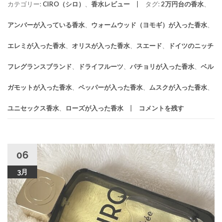
カテゴリー:
CIRO（シロ）
、
香水レビュー
タグ:
2万円台の香水
、
アンバーが入っている香水
、
ウォームウッド（ヨモギ）が入った香水
、
エレミが入った香水
、
オリスが入った香水
、
スエード
、
ドイツのニッチ
フレグランスブランド
、
ドライフルーツ
、
パチョリが入った香水
、
ベル
ガモットが入った香水
、
ペッパーが入った香水
、
ムスクが入った香水
、
ユニセックス香水
、
ローズが入った香水
コメントを残す
06
3月