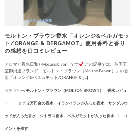
モルトン・ブラウン香水「オレンジ&ベルガモッ
ト/ORANGE & BERGAMOT」使用香料と香り
の感想を口コミレビュー
アロマと香水日和 ( @kousuibiyori ) です
この記事では、英国王
室御用達ブランド「モルトン・ブラウン（Molton Brown）」の香
水「オレンジ&ベルガモット/ORANGE & […]
カテゴリー:
モルトン・ブラウン（MOLTON BROWN）
、
香水レビュ
ー
タグ:
2万円台の香水
、
イランイランが入った香水
、
サンダルウ
ッドが入った香水
、
シトラス香水
、
ベルガモットが入った香水
コ
メントを残す