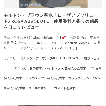
モルトン・ブラウン香水「ローザアブソリュー
ト/ROSA ABSOLUTE」使用香料と香りの感想
を口コミレビュー
アロマと香水日和 ( @kousuibiyori ) です
この記事では、英国王
室御用達ブランド「モルトン・ブラウン（Molton Brown）」の香
水「ローザアブソリュート/ROSA ABSOLUTE […]
カテゴリー:
モルトン・ブラウン（MOLTON BROWN）
、
香水レビュ
ー
タグ:
2万円台の香水
、
バイトレット/菫が入った香水
、
パチョリ
が入った香水
、
ピンクペッパーが入った香水
、
ブラックカラント/カシ
スが入った香水
、
ローズの香水
コメントを残す