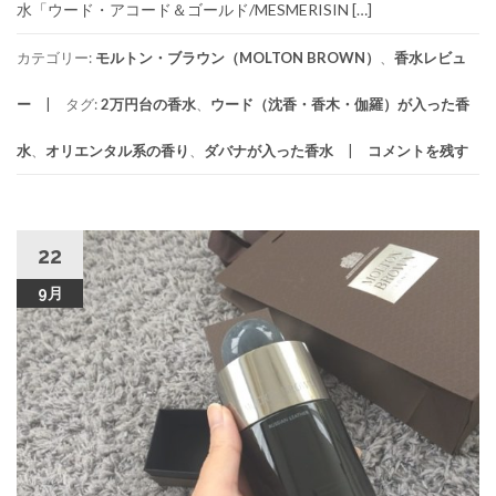
水「ウード・アコード＆ゴールド/MESMERISIN […]
カテゴリー:
モルトン・ブラウン（MOLTON BROWN）
、
香水レビュ
ー
タグ:
2万円台の香水
、
ウード（沈香・香木・伽羅）が入った香
水
、
オリエンタル系の香り
、
ダバナが入った香水
コメントを残す
22
9月