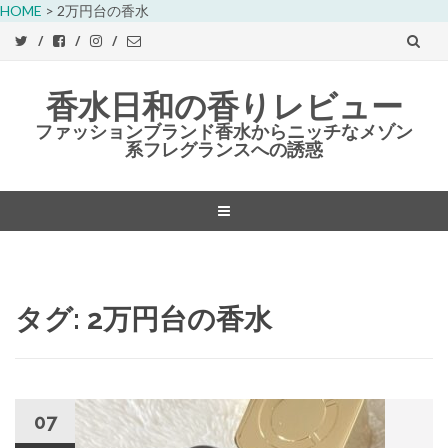
HOME
>
2万円台の香水
香水日和の香りレビュー
ファッションブランド香水からニッチなメゾン
系フレグランスへの誘惑
コ
ン
テ
ン
タグ:
2万円台の香水
ツ
へ
ス
キ
ッ
07
プ