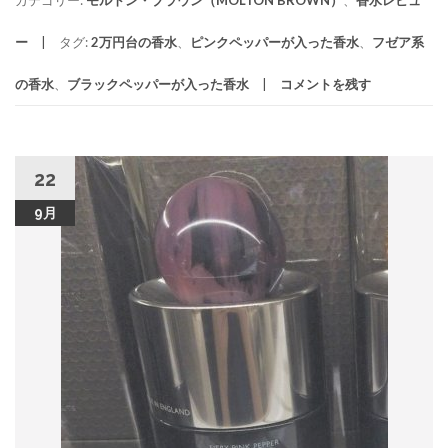
カテゴリー:
モルトン・ブラウン（MOLTON BROWN）
、
香水レビュ
ー
タグ:
2万円台の香水
、
ピンクペッパーが入った香水
、
フゼア系
の香水
、
ブラックペッパーが入った香水
コメントを残す
22
9月