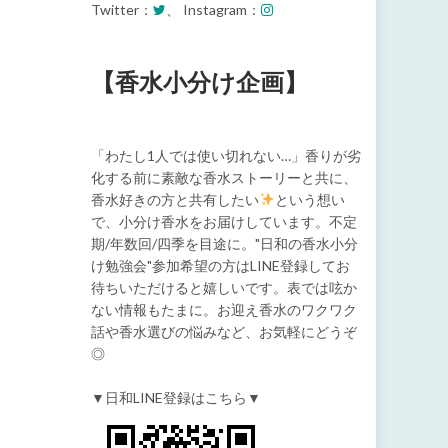
Twitter：
、 Instagram：
【香水小分け企画】
「わたし1人では使い切れない…」香りが劣
化する前に素敵な香水ストーリーと共に、
香水好きの方と共有したい
という想い
で、小分け香水をお届けしています。不定
期/年数回/四季を目途に。"日和の香水小分
け勉強会"参加希望の方はLINE登録してお
待ちいただけると嬉しいです。表では呟か
ない情報もたまに。お迎え香水のワクワク
話や香水選びの悩みなど、お気軽にどうぞ
◎
▼日和LINE登録はこちら▼