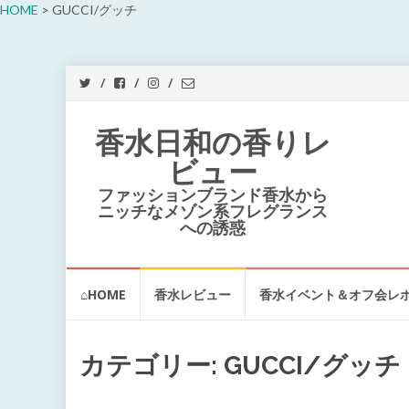
HOME
>
GUCCI/グッチ
香水日和の香りレ
ビュー
ファッションブランド香水から
ニッチなメゾン系フレグランス
への誘惑
コ
⌂HOME
香水レビュー
香水イベント＆オフ会レ
ン
テ
ン
ツ
カテゴリー:
GUCCI/グッチ
へ
ス