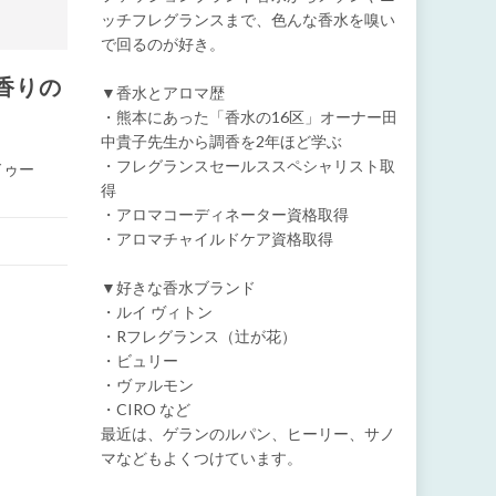
ッチフレグランスまで、色んな香水を嗅い
で回るのが好き。
」香りの
▼香水とアロマ歴
・熊本にあった「香水の16区」オーナー田
中貴子先生から調香を2年ほど学ぶ
・フレグランスセールススペシャリスト取
ドゥー
得
・アロマコーディネーター資格取得
・アロマチャイルドケア資格取得
▼好きな香水ブランド
・ルイ ヴィトン
・Rフレグランス（辻が花）
・ビュリー
・ヴァルモン
・CIRO など
最近は、ゲランのルパン、ヒーリー、サノ
マなどもよくつけています。