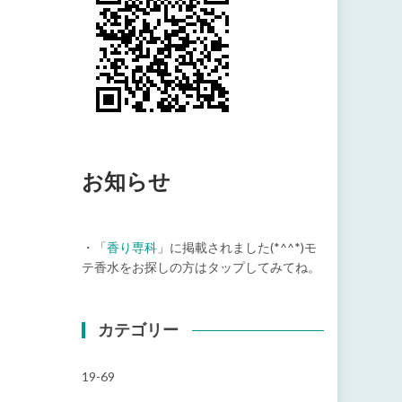
お知らせ
・「
香り専科
」に掲載されました(*^^*)モ
テ香水をお探しの方はタップしてみてね。
カテゴリー
19-69