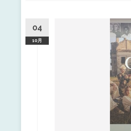
キ
ッ
プ
04
10月