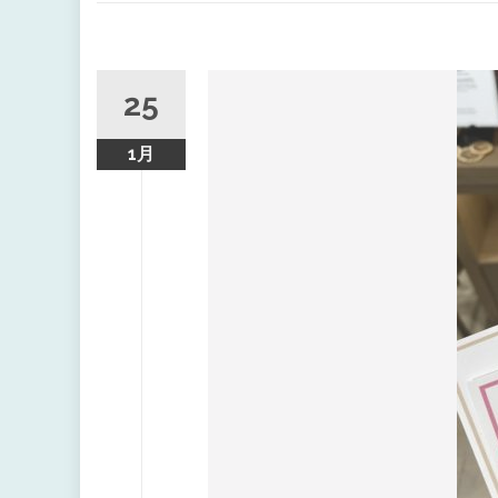
キ
ッ
プ
25
1月