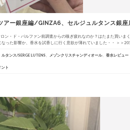
アー銀座編/GINZA6、セルジュルタンス銀座
サロン・ド・パルファン前調査からの嗅ぎ疲れなのか？はたまた買いま
った影響か、香水を試香しに行く意欲が薄れていました・・ ＞＞2019 
タンス/SERGE LUTENS
、
メゾンクリスチャンディオール
、
香水レビュー
メント