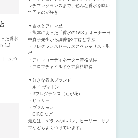
ッチフレグランスまで、色んな香水を嗅い
で回るのが好き。
店
▼香水とアロマ歴
・熊本にあった「香水の16区」オーナー田
くった香水
中貴子先生から調香を2年ほど学ぶ
[…]
・フレグランスセールススペシャリスト取
得
タグ:
・アロマコーディネーター資格取得
・アロマチャイルドケア資格取得
▼好きな香水ブランド
・ルイ ヴィトン
・Rフレグランス（辻が花）
・ビュリー
・ヴァルモン
・CIRO など
最近は、ゲランのルパン、ヒーリー、サノ
マなどもよくつけています。