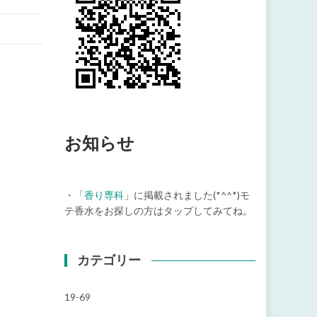
お知らせ
・「
香り専科
」に掲載されました(*^^*)モ
テ香水をお探しの方はタップしてみてね。
カテゴリー
19-69