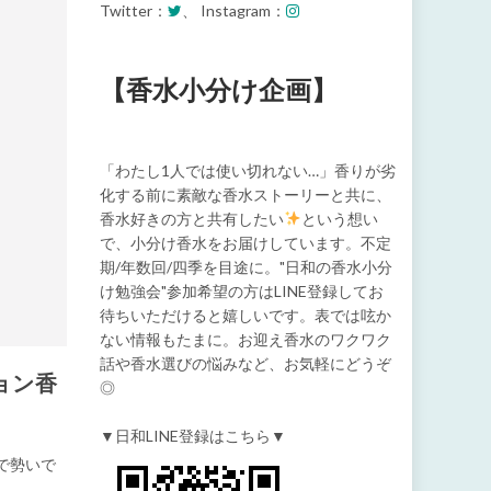
Twitter：
、 Instagram：
【香水小分け企画】
「わたし1人では使い切れない…」香りが劣
化する前に素敵な香水ストーリーと共に、
香水好きの方と共有したい
という想い
で、小分け香水をお届けしています。不定
期/年数回/四季を目途に。"日和の香水小分
け勉強会"参加希望の方はLINE登録してお
待ちいただけると嬉しいです。表では呟か
ない情報もたまに。お迎え香水のワクワク
話や香水選びの悩みなど、お気軽にどうぞ
ョン香
◎
▼日和LINE登録はこちら▼
ので勢いで