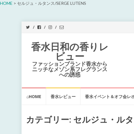
HOME
>
セルジュ・ルタンス/SERGE LUTENS
香水日和の香りレ
ビュー
ファッションブランド香水から
ニッチなメゾン系フレグランス
への誘惑
コ
⌂HOME
香水レビュー
香水イベント＆オフ会レ
ン
テ
ン
ツ
カテゴリー:
セルジュ・ルタンス
へ
ス