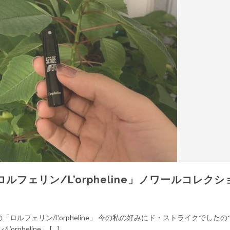
フェリン/L’orpheline」ノワールコレクシ
ルフェリン/L’orpheline」 今の私の好みにド・ストライクでした
rpheline」 […]