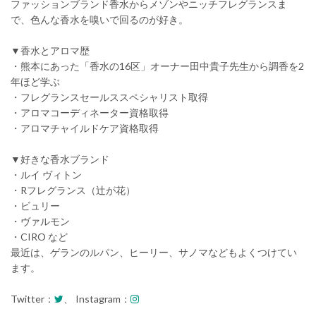
ファッションブランド香水からメゾンやニッチフレグランスま
で、色んな香水を嗅いで回るのが好き。
▼香水とアロマ歴
・熊本にあった「香水の16区」オーナー田中貴子先生から調香を2
年ほど学ぶ
・フレグランスセールススペシャリスト取得
・アロマコーディネーター資格取得
・アロマチャイルドケア資格取得
▼好きな香水ブランド
・ルイ ヴィトン
・Rフレグランス（辻が花）
・ビュリー
・ヴァルモン
・CIRO など
最近は、ゲランのルパン、ヒーリー、サノマなどもよくつけてい
ます。
Twitter：
、 Instagram：