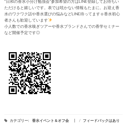
“日和の香水小分け勉強会”参加希望の方はLINE登録してお待ちい
ただけると嬉しいです。表では呟かない情報もたまに。お迎え香
水のワクワク話や香水選びの悩みなどLINE待ってます☺香水初心
者さんも歓迎しています
小人数での香水嗅ぎツアーや香水ブランドさんでの香学セミナー
など開催予定です◎
カテゴリー:
香水イベント＆オフ会
/
フィードバックはあり