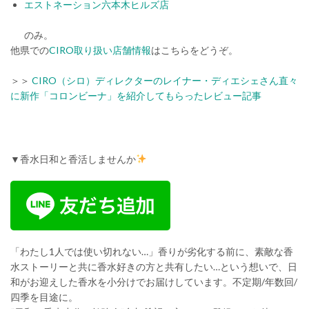
エストネーション六本木ヒルズ店
のみ。
他県での
CIRO取り扱い店舗情報
はこちらをどうぞ。
＞＞
CIRO（シロ）ディレクターのレイナー・ディエシェさん直々
に新作「コロンビーナ」を紹介してもらったレビュー記事
▼香水日和と香活しませんか
「わたし1人では使い切れない…」香りが劣化する前に、素敵な香
水ストーリーと共に香水好きの方と共有したい…という想いで、日
和がお迎えした香水を小分けでお届けしています。不定期/年数回/
四季を目途に。