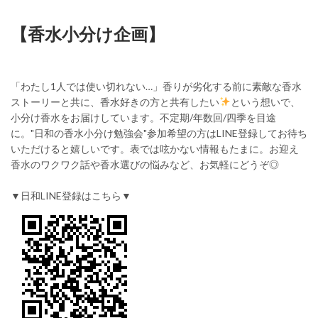
【香水小分け企画】
「わたし1人では使い切れない…」香りが劣化する前に素敵な香水
ストーリーと共に、香水好きの方と共有したい
という想いで、
小分け香水をお届けしています。不定期/年数回/四季を目途
に。"日和の香水小分け勉強会"参加希望の方はLINE登録してお待ち
いただけると嬉しいです。表では呟かない情報もたまに。お迎え
香水のワクワク話や香水選びの悩みなど、お気軽にどうぞ◎
▼日和LINE登録はこちら▼