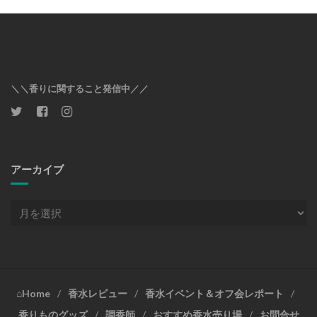
＼＼香りに関すること発信中／／
アーカイブ
ア
ー
カ
イ
ブ
⌂Home
香水レビュー
香水イベント＆オフ会レポート
香りものグッズ
調香師
おすすめ香水売り場
お問合せ