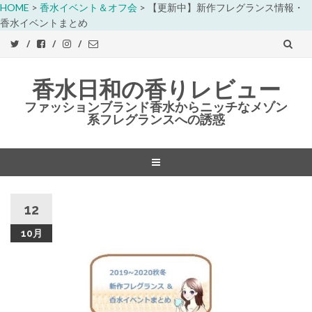
HOME
>
香水イベント＆オフ会
>
【更新中】新作フレグランス情報・
香水イベントまとめ
香水日和の香りレビュー
ファッションブランド香水からニッチなメゾン
系フレグランスへの誘惑
コ
ン
12
テ
ン
10月
ツ
へ
ス
キ
ッ