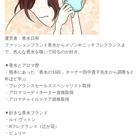
運営者：香水日和
ファッションブランド香水からメゾンやニッチフレグランスま
で、色んな香水を嗅いで回るのが好き。
▼香水とアロマ歴
・熊本にあった「香水の16区」オーナー田中貴子先生から調香を2
年ほど学ぶ
・フレグランスセールススペシャリスト取得
・アロマコーディネーター資格取得
・アロマチャイルドケア資格取得
▼好きな香水ブランド
・ルイ ヴィトン
・Rフレグランス（辻が花）
・ビュリー