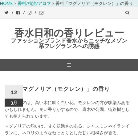
HOME
>
香料/精油/アロマ
>
香料「マグノリア（モクレン）」の香り
香水日和の香りレビュー
ファッションブランド香水からニッチなメゾン
系フレグランスへの誘惑
コ
ン
テ
香料「マグノリア（モクレン）」の香り
12
ン
ツ
マグノリアは、高い木に咲く白い花。モクレンの方が馴染みある
3月
へ
かもしれません。良い香りがするので、庭木や公園、街路樹とし
ス
ても植えられています。
キ
マグノリアの匂いは、甘く妖艶さのある、ジャスミンやイランイ
ッ
ランに、ネロリのようなねっとりとした甘い柑橘さが香る。
プ