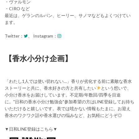
・ヴァルモン
・CIRO など
最近は、ゲランのルパン、ヒーリー、サノマなどもよくつけてい
ます。
Twitter：
、 Instagram：
【香水小分け企画】
「わたし1人では使い切れない…」香りが劣化する前に素敵な香水
ストーリーと共に、香水好きの方と共有したい
という想いで、
小分け香水をお届けしています。不定期/年数回/四季を目途
に。"日和の香水小分け勉強会"参加希望の方はLINE登録してお待ち
いただけると嬉しいです。表では呟かない情報もたまに。お迎え
香水のワクワク話や香水選びの悩みなど、お気軽にどうぞ◎
▼日和LINE登録はこちら▼