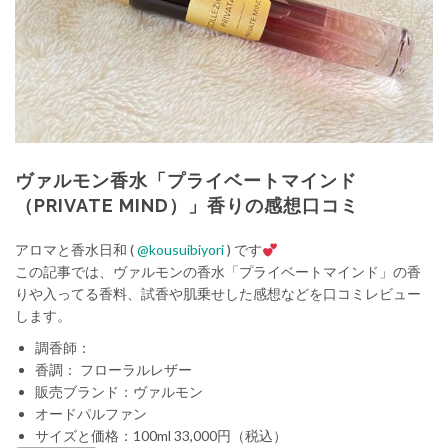
プ
ヴァルモン香水「プライベートマインド
（PRIVATE MIND）」香りの感想口コミ
アロマと香水日和 (
@kousuibiyori
) です
この記事では、ヴァルモンの香水「プライベートマインド」の香
りや入ってる香料、試香や肌乗せした感想などを口コミレビュー
します。
調香師：
香調： フローラルレザー
販売ブランド：ヴァルモン
オードパルファン
サイズと価格：100ml 33,000円（税込）