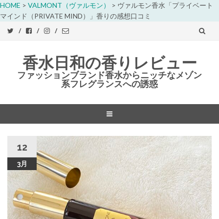
HOME
>
VALMONT（ヴァルモン）
>
ヴァルモン香水「プライベート
マインド（PRIVATE MIND）」香りの感想口コミ
香水日和の香りレビュー
ファッションブランド香水からニッチなメゾン
系フレグランスへの誘惑
コ
ン
12
テ
ン
3月
ツ
へ
ス
キ
ッ