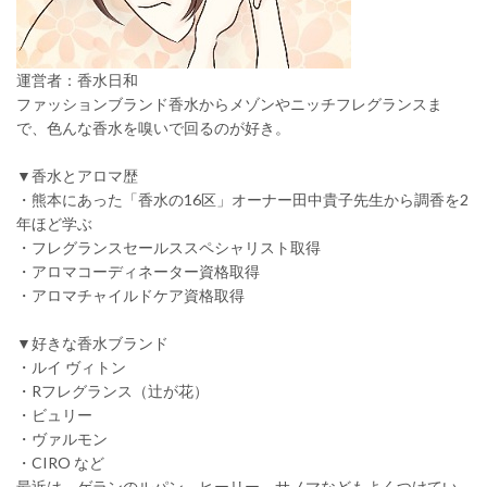
運営者：香水日和
ファッションブランド香水からメゾンやニッチフレグランスま
で、色んな香水を嗅いで回るのが好き。
▼香水とアロマ歴
・熊本にあった「香水の16区」オーナー田中貴子先生から調香を2
年ほど学ぶ
・フレグランスセールススペシャリスト取得
・アロマコーディネーター資格取得
・アロマチャイルドケア資格取得
▼好きな香水ブランド
・ルイ ヴィトン
・Rフレグランス（辻が花）
・ビュリー
・ヴァルモン
・CIRO など
最近は、ゲランのルパン、ヒーリー、サノマなどもよくつけてい