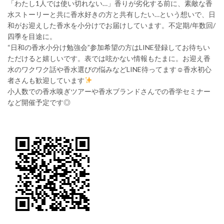
「わたし1人では使い切れない…」香りが劣化する前に、素敵な香
水ストーリーと共に香水好きの方と共有したい…という想いで、日
和がお迎えした香水を小分けでお届けしています。不定期/年数回/
四季を目途に。
“日和の香水小分け勉強会”参加希望の方はLINE登録してお待ちい
ただけると嬉しいです。表では呟かない情報もたまに。お迎え香
水のワクワク話や香水選びの悩みなどLINE待ってます☺香水初心
者さんも歓迎しています
小人数での香水嗅ぎツアーや香水ブランドさんでの香学セミナー
など開催予定です◎