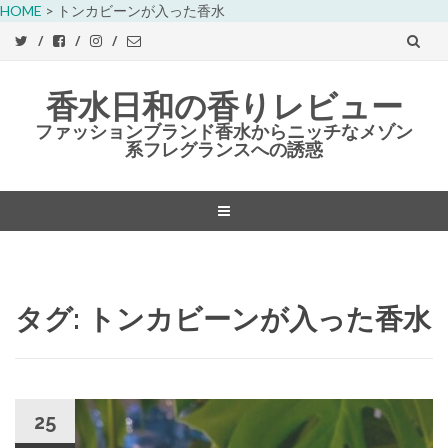
HOME
>
トンカビーンが入った香水
香水日和の香りレビュー
ファッションブランド香水からニッチなメゾン
系フレグランスへの誘惑
コ
ン
テ
ン
タグ:
トンカビーンが入った香水
ツ
へ
ス
キ
ッ
25
プ