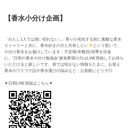
【香水小分け企画】
「わたし1人では使い切れない…」香りが劣化する前に素敵な香水
ストーリーと共に、香水好きの方と共有したい
という想いで、
小分け香水をお届けしています。不定期/年数回/四季を目途
に。"日和の香水小分け勉強会"参加希望の方はLINE登録してお待ち
いただけると嬉しいです。表では呟かない情報もたまに。お迎え
香水のワクワク話や香水選びの悩みなど、お気軽にどうぞ◎
▼日和LINE登録はこちら▼