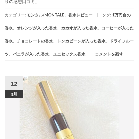
りの感想口コミ。
カテゴリー:
モンタル/MONTALE
、
香水レビュー
タグ:
1万円台の
香水
、
オレンジが入った香水
、
カカオが入った香水
、
コーヒーが入った
香水
、
チョコレートの香水
、
トンカビーンが入った香水
、
ドライフルー
ツ
、
バニラが入った香水
、
ユニセックス香水
コメントを残す
12
3月