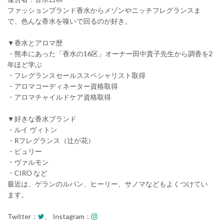
ファッションブランド香水からメゾンやニッチフレグランスま
で、色んな香水を嗅いで回るのが好き。
▼香水とアロマ歴
・熊本にあった「香水の16区」オーナー田中貴子先生から調香を2
年ほど学ぶ
・フレグランスセールススペシャリスト取得
・アロマコーディネーター資格取得
・アロマチャイルドケア資格取得
▼好きな香水ブランド
・ルイ ヴィトン
・Rフレグランス（辻が花）
・ビュリー
・ヴァルモン
・CIRO など
最近は、ゲランのルパン、ヒーリー、サノマなどもよくつけてい
ます。
Twitter：
、 Instagram：