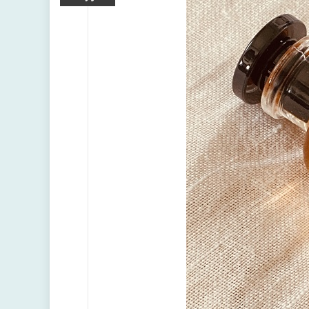
キ
ッ
プ