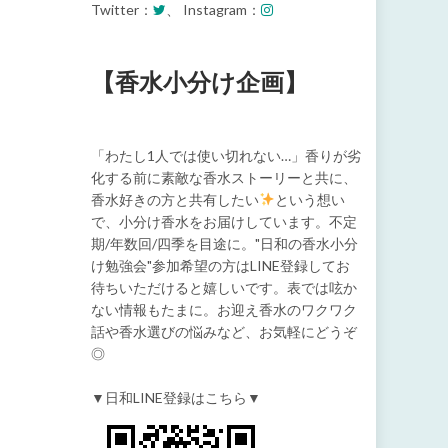
Twitter：
、 Instagram：
【香水小分け企画】
「わたし1人では使い切れない…」香りが劣
化する前に素敵な香水ストーリーと共に、
香水好きの方と共有したい
という想い
で、小分け香水をお届けしています。不定
期/年数回/四季を目途に。"日和の香水小分
け勉強会"参加希望の方はLINE登録してお
待ちいただけると嬉しいです。表では呟か
ない情報もたまに。お迎え香水のワクワク
話や香水選びの悩みなど、お気軽にどうぞ
◎
▼日和LINE登録はこちら▼