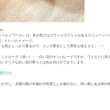
e)」
エール ノワール」は、私の肌ではブラックカラントがあまりジューシー
実、といったイメージ。
ドも割としっかり香るので、メンズ香水として男性も使えそう・・！
ミンとローズ（淡い）・・白い花のオンパレードですが、ワイルドに香
ぽいクリアな白い花の香りとは住み分けができています。
想口コミ
さが少し。太陽の陽が木漏れ日程度にしか届かない、深い森にある樹の