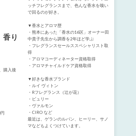
ッチフレグランスまで、色んな香水を嗅い
で回るのが好き。
▼香水とアロマ歴
・熊本にあった「香水の16区」オーナー田
)」香り
中貴子先生から調香を2年ほど学ぶ
・フレグランスセールススペシャリスト取
得
・アロマコーディネーター資格取得
・アロマチャイルドケア資格取得
、購入後
▼好きな香水ブランド
・ルイ ヴィトン
・Rフレグランス（辻が花）
・ビュリー
・ヴァルモン
・CIRO など
0円
最近は、ゲランのルパン、ヒーリー、サノ
マなどもよくつけています。