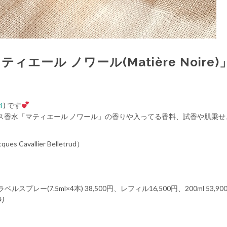
エール ノワール(Matière Noire
i
) です
ス香水「マティエール ノワール」の香りや入ってる香料、試香や肌乗せ
vallier Belletrud）
ベルスプレー(7.5ml×4本) 38,500円、レフィル16,500円、200ml 53,90
り