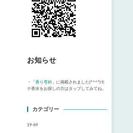
お知らせ
・「
香り専科
」に掲載されました(*^^*)モ
テ香水をお探しの方はタップしてみてね。
カテゴリー
19-69