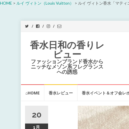
HOME
>
ルイ ヴィトン（Louis Vuitton）
>
ルイ ヴィトン香水「マティエー
香水日和の香りレ
ビュー
ファッションブランド香水から
ニッチなメゾン系フレグランス
への誘惑
コ
⌂HOME
香水レビュー
香水イベント＆オフ会レ
ン
テ
ン
ツ
20
へ
ス
1月