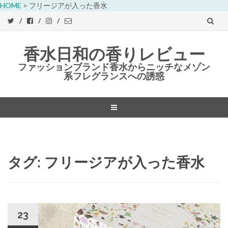
HOME
>
フリージアが入った香水
香水日和の香りレビュー
ファッションブランド香水からニッチなメゾン
系フレグランスへの誘惑
コ
ン
テ
ン
タグ:
フリージアが入った香水
ツ
へ
ス
キ
ッ
23
プ