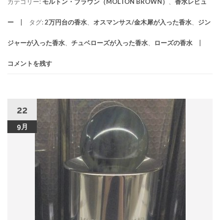
カテゴリー:
モルトン・ブラウン（MOLTON BROWN）
、
香水レビュ
ー
タグ:
2万円台の香水
、
オスマンサス/金木犀が入った香水
、
ジン
ジャーが入った香水
、
チュベローズが入った香水
、
ローズの香水
コメントを残す
22
9月