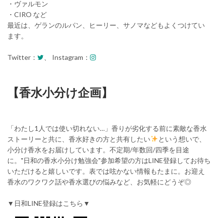
・ヴァルモン
・CIRO など
最近は、ゲランのルパン、ヒーリー、サノマなどもよくつけてい
ます。
Twitter：
、 Instagram：
【香水小分け企画】
「わたし1人では使い切れない…」香りが劣化する前に素敵な香水
ストーリーと共に、香水好きの方と共有したい
という想いで、
小分け香水をお届けしています。不定期/年数回/四季を目途
に。"日和の香水小分け勉強会"参加希望の方はLINE登録してお待ち
いただけると嬉しいです。表では呟かない情報もたまに。お迎え
香水のワクワク話や香水選びの悩みなど、お気軽にどうぞ◎
▼日和LINE登録はこちら▼