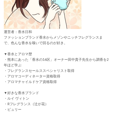
運営者：香水日和
ファッションブランド香水からメゾンやニッチフレグランスま
で、色んな香水を嗅いで回るのが好き。
▼香水とアロマ歴
・熊本にあった「香水の16区」オーナー田中貴子先生から調香を2
年ほど学ぶ
・フレグランスセールススペシャリスト取得
・アロマコーディネーター資格取得
・アロマチャイルドケア資格取得
▼好きな香水ブランド
・ルイ ヴィトン
・Rフレグランス（辻が花）
・ビュリー