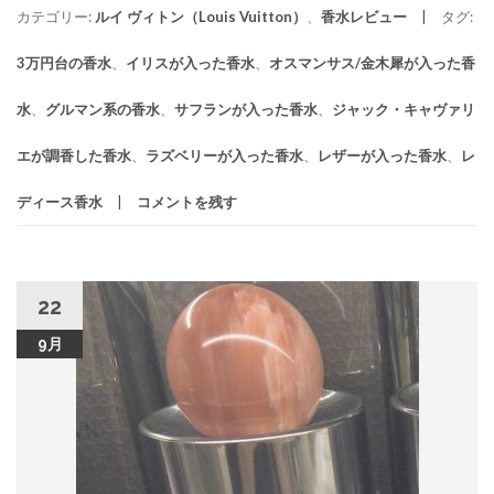
カテゴリー:
ルイ ヴィトン（Louis Vuitton）
、
香水レビュー
タグ:
3万円台の香水
、
イリスが入った香水
、
オスマンサス/金木犀が入った香
水
、
グルマン系の香水
、
サフランが入った香水
、
ジャック・キャヴァリ
エが調香した香水
、
ラズベリーが入った香水
、
レザーが入った香水
、
レ
ディース香水
コメントを残す
22
9月