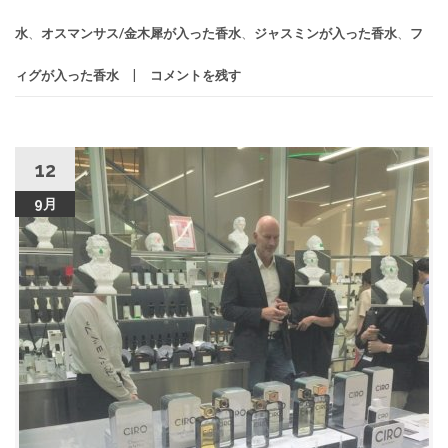
水
、
オスマンサス/金木犀が入った香水
、
ジャスミンが入った香水
、
フ
ィグが入った香水
コメントを残す
12
9月