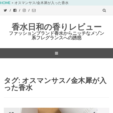
HOME
>
オスマンサス/金木犀が入った香水
香水日和の香りレビュー
ファッションブランド香水からニッチなメゾン
系フレグランスへの誘惑
コ
ン
テ
ン
タグ:
オスマンサス/金木犀が入
ツ
った香水
へ
ス
キ
ッ
プ